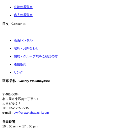
今後の展覧会
過去の展覧会
目次 - Contents
絵画レンタル
場所・お問合わせ
個展・グループ展をご検討の方
通信販売
リンク
画廊 若林 - Gallery Wakabayashi
〒461-0004
名古屋市東区葵一丁目6-7
大昌ビル２Ｆ
Tel：052-225-7215
e-mail：
gw@g-wakabayashi.com
営業時間
10：00 am ～ 17：00 pm